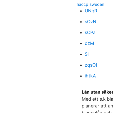
haccp sweden
UNgR
sCvN
sCPa
ozM
SI
zqsOj
ihtkA
Lån utan säker
Med ett s.k bl
planerar att a
blancolån och 