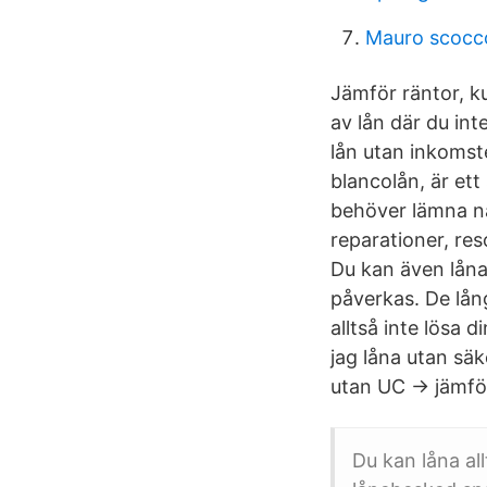
Mauro scocc
Jämför räntor, k
av lån där du in
lån utan inkomste
blancolån, är et
behöver lämna n
reparationer, res
Du kan även låna
påverkas. De lån
alltså inte lösa 
jag låna utan sä
utan UC → jämför
Du kan låna all