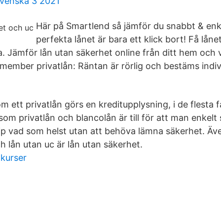
svenska 3 2021
Här på Smartlend så jämför du snabbt & enk
perfekta lånet är bara ett klick bort! Få låne
. Jämför lån utan säkerhet online från ditt hem och v
member privatlån: Räntan är rörlig och bestäms indivi
 ett privatlån görs en kreditupplysning, i de flesta f
om privatlån och blancolån är till för att man enkelt
incip vad som helst utan att behöva lämna säkerhet. Ä
 lån utan uc är lån utan säkerhet.
 kurser