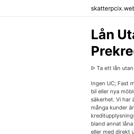
skatterpcix.we
Lån Ut
Prekre
ᐅ Ta ett lån ut
Ingen UC; Fast 
bil eller nya möb
säkerhet. Vi har
många kunder är 
kreditupplysning
bland annat låna
eller med direkt 