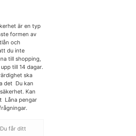
erhet är en typ
gaste formen av
tlån och
tt du inte
 till shopping,
upp till 14 dagar.
värdighet ska
ra det Du kan
 säkerhet. Kan
het Låna pengar
frågningar.
Du får ditt