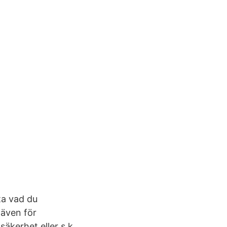
ta vad du
 även för
äkerhet eller s.k