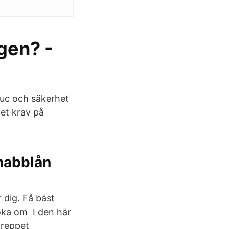
gen? -
 uc och säkerhet
et krav på
snabblån
 dig. Få bäst
öka om I den här
greppet