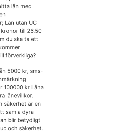
hitta lån med
gen
r; Lån utan UC
kronor till 26,50
m du ska ta ett
å kommer
ll förverkliga?
lån 5000 kr, sms-
anmärkning
ar 100000 kr Låna
a lånevillkor.
n säkerhet är en
tt samla dyra
an blir betydligt
n uc och säkerhet.