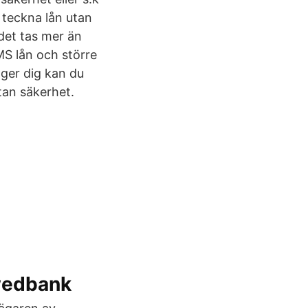
å teckna lån utan
det tas mer än
MS lån och större
 ger dig kan du
tan säkerhet.
Swedbank