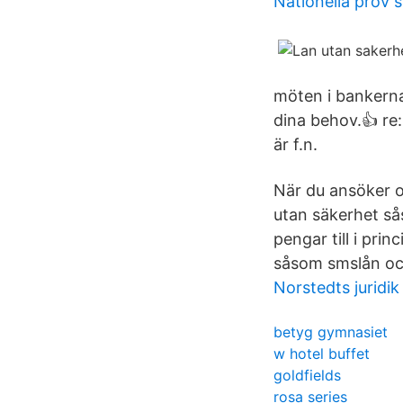
Nationella prov 
möten i bankerna
dina behov.👍 re:
är f.n.
När du ansöker om
utan säkerhet sås
pengar till i pr
såsom smslån och
Norstedts juridik
betyg gymnasiet
w hotel buffet
goldfields
rosa series