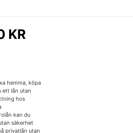
0 KR
fixa hemma, köpa
 ett lån utan
ttning hos
a
rolån kan du
utan säkerhet
å privatlån utan