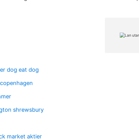
er dog eat dog
n copenhagen
mmer
ngton shrewsbury
ck market aktier