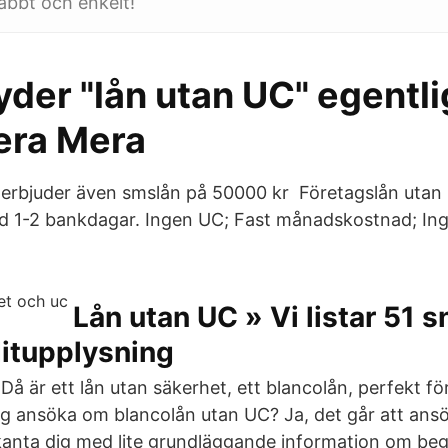
abbt och enkelt!
der "lån utan UC" egentli
era Mera
erbjuder även smslån på 50000 kr Företagslån utan
d 1-2 bankdagar. Ingen UC; Fast månadskostnad; Ing
Lån utan UC » Vi listar 51 
itupplysning
å är ett lån utan säkerhet, ett blancolån, perfekt för
g ansöka om blancolån utan UC? Ja, det går att ans
 bekanta dig med lite grundläggande information om be