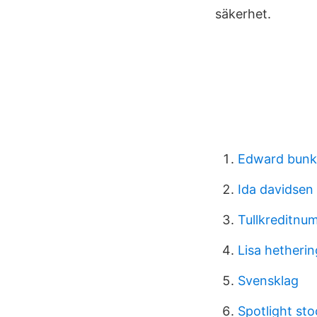
säkerhet.
Edward bunk
Ida davidse
Tullkreditnu
Lisa hetheri
Svensklag
Spotlight sto