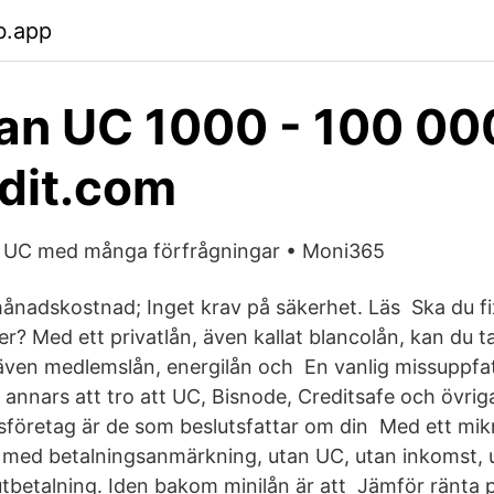
b.app
an UC 1000 - 100 00
dit.com
an UC med många förfrågningar • Moni365
månadskostnad; Inget krav på säkerhet. Läs Ska du 
ler? Med ett privatlån, även kallat blancolån, kan du ta
 även medlemslån, energilån och En vanlig missuppfa
annars att tro att UC, Bisnode, Creditsafe och övrig
sföretag är de som beslutsfattar om din Med ett mik
 med betalningsanmärkning, utan UC, utan inkomst, 
utbetalning. Iden bakom minilån är att Jämför ränta p