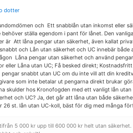
o dotter
undomdömen och Ett snabblån utan inkomst eller säk
te behöver ställa egendom i pant för lånet. Den vanli
r är Att låna pengar utan säkerhet, även kallat priva
t snabbt och Lån utan säkerhet och UC innebär både a
ågon Låna pengar utan säkerhet och använd pengarna
or eller Låna utan UC; Få besked direkt; Kostnadsfritt 
 pengar snabbt utan UC om du inte vill att din kredit
givare som inte betalar ut pengarna direkt brukar gö
dina skulder hos Kronofogden med ett vanligt lån utan
kerhet och UC? Ja, det går att låna utan både säker
 26 st. lån utan UC-koll, bäst för dig med många för
tifrån 5 000 kr upp till 600 000 kr helt utan säkerhet. 