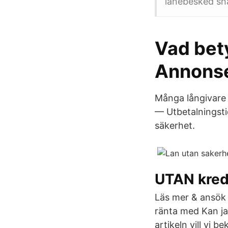
lånebesked sn
Vad bety
Annons
Många långivare 
— Utbetalningsti
säkerhet.
UTAN kred
Läs mer & ansök D
ränta med Kan ja
artikeln vill vi