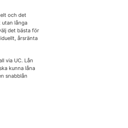
elt och det
t utan långa
älj det bästa för
duellt, årsränta
all via UC. Lån
 ska kunna låna
ven snabblån