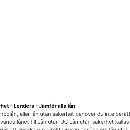
het - Lenders - Jämför alla lån
ancolån, eller lån utan säkerhet behöver du inte berät
nvända lånet till Lån utan UC Lån utan säkerhet kallas
går att ansöka om direkt Du kan ansöka om lån utan s