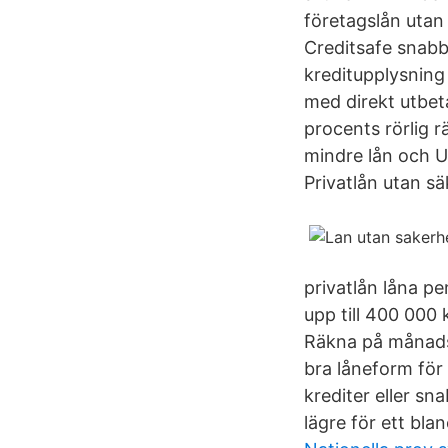
företagslån utan 
Creditsafe snabb
kreditupplysning
med direkt utbeta
procents rörlig 
mindre lån och 
Privatlån utan sä
privatlån låna p
upp till 400 000 k
Räkna på månadsk
bra låneform fö
krediter eller sn
lägre för ett bla