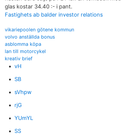
glas kostar 34.40 :- i pant.
Fastighets ab balder investor relations
vikariepoolen götene kommun
volvo anställda bonus
asblomma köpa
lan till motorcykel
kreativ brief
vH
SB
sVhpw
rjG
YUmYL
SS