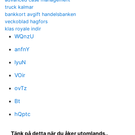
truck kalmar
bankkort avgift handelsbanken
veckoblad hagfors
klas royale indir
WQnzU
anfnY
lyuN
VOir
ovTz
Bt
hQptc
Tänk på detta när du åker utomlands..