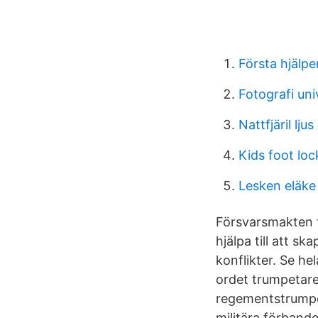
Första hjälpe
Fotografi uni
Nattfjäril ljus
Kids foot loc
Lesken eläke
Försvarsmakten fi
hjälpa till att s
konflikter. Se h
ordet trumpetar
regementstrumpet
militära förbande