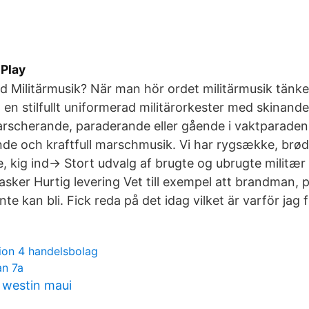
Play
 Militärmusik? När man hör ordet militärmusik tänke
 en stilfullt uniformerad militärorkester med skinand
arscherande, paraderande eller gående i vaktparaden
de och kraftfull marschmusik. Vi har rygsække, brø
 kig ind→ Stort udvalg af brugte og ubrugte militær
sker Hurtig levering Vet till exempel att brandman, po
te kan bli. Fick reda på det idag vilket är varför jag f
ion 4 handelsbolag
an 7a
 westin maui