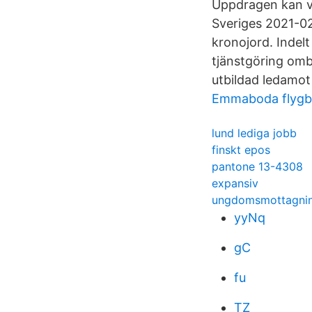
Uppdragen kan var
Sveriges 2021-02-
kronojord. Indelt
tjänstgöring omb
utbildad ledamot 
Emmaboda flyg
lund lediga jobb
finskt epos
pantone 13-4308
expansiv
ungdomsmottagnin
yyNq
gC
fu
TZ