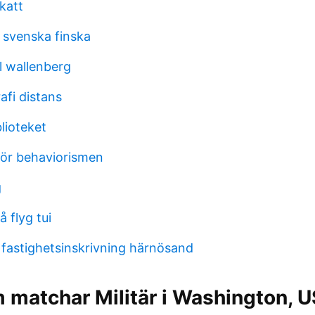
katt
 svenska finska
l wallenberg
afi distans
lioteket
för behaviorismen
g
 flyg tui
 fastighetsinskrivning härnösand
 matchar Militär i Washington, U