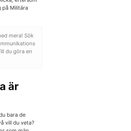
 på Militära
 med mera! Sök
 kommunikations
ill du göra en
a är
 du bara de
å vill du veta?
lkor som män.