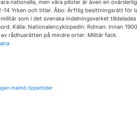
a nationella, men våra piloter är även en ovärderlig 
14 Yrken och titlar. Åbo: Ärftlig besittningsrätt för 
 militär som i det svenska indelningsverket tilldelades
ord. Källa: Nationalencyklopedin: Rdman: Innan 1900, 
av rådhusrätten på mindre orter: Militär fack.
bana
gen malmö öppettider