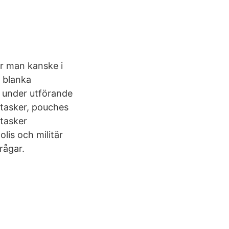
r man kanske i
e blanka
 under utförande
dtasker, pouches
 tasker
lis och militär
rågar.