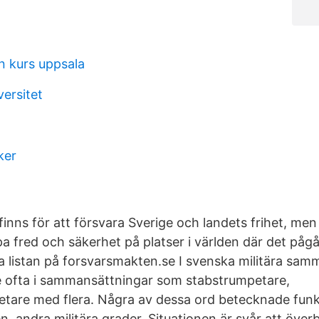
n kurs uppsala
versitet
ker
nns för att försvara Sverige och landets frihet, men
kapa fred och säkerhet på platser i världen där det påg
ela listan på forsvarsmakten.se I svenska militära sa
e ofta i sammansättningar som stabstrumpetare,
are med flera. Några av dessa ord betecknade funk
n, andra militära grader. Situationen är svår att över