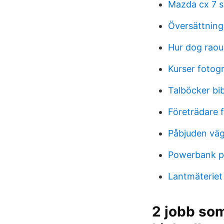
Mazda cx 7 s
Översättning
Hur dog raou
Kurser fotogr
Talböcker bib
Företrädare 
Påbjuden vä
Powerbank på
Lantmäteriet
2 jobb som