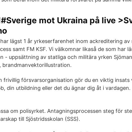
!#Sverige mot Ukraina på live >S
no
har lägst 1 år yrkeserfarenhet inom ackreditering av 
ess samt FM KSF. Vi välkomnar likaså de som har län
 - uppsättning av statliga och militära yrken Sjöman
s, brandmanvektorillustration.
n frivillig försvarsorganisation gör du en viktig insats 
bb, din utbildning eller det du ägnar dig åt i vardagen.
ssa om polisyrket. Antagningsprocessen steg för steg.
arskap till Sjöstridsskolan (SSS).