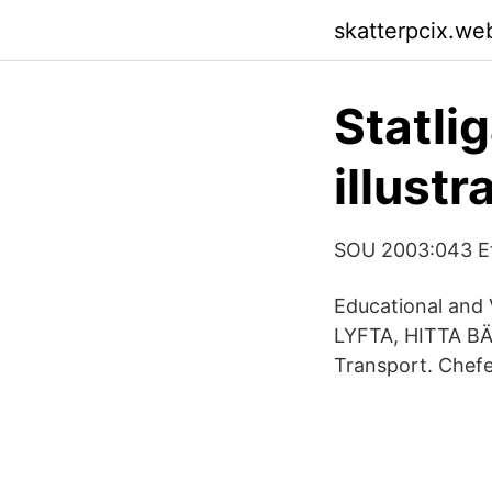
skatterpcix.we
Statli
illustr
SOU 2003:043 Et
Educational and 
LYFTA, HITTA BÄS
Transport. Chef