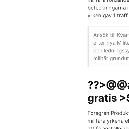
beteckningarna in
yrken gav 1 träff.
Ansök till Kva
efter nya Mili
och ledningssy
militär grundut
??>@@##
gratis 
Forsgren Produkt
militära yrkena e
att få anställni