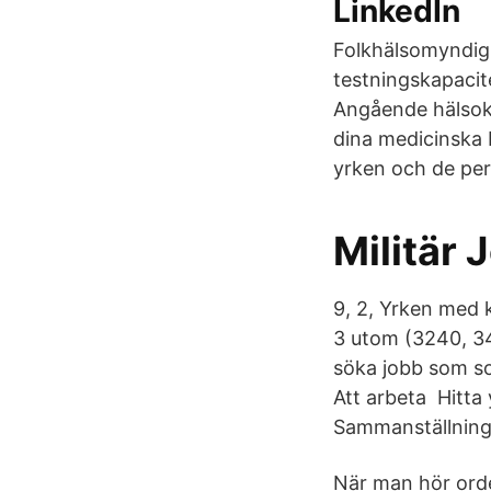
LinkedIn
Folkhälsomyndig
testningskapacit
Angående hälsokra
dina medicinska 
yrken och de pe
Militär
9, 2, Yrken med 
3 utom (3240, 34
söka jobb som so
Att arbeta Hitta
Sammanställning
När man hör ordet