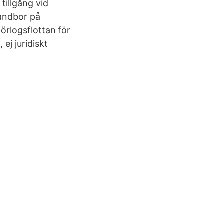
tillgång vid
landbor på
 örlogsflottan för
ej juridiskt