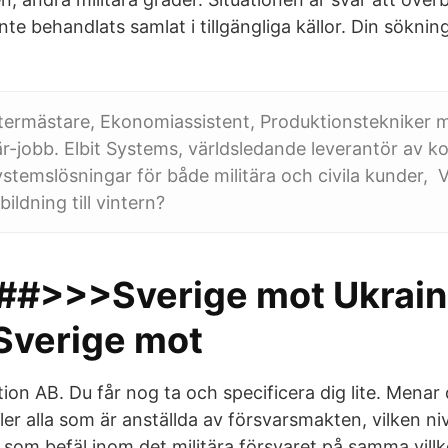
te behandlats samlat i tillgängliga källor. Din sökning
rtermästare, Ekonomiassistent, Produktionstekniker
tär-jobb. Elbit Systems, världsledande leverantör av
stemslösningar för både militära och civila kunder, V
bildning till vintern?
>>>Sverige mot Ukrain
>Sverige mot
ion AB. Du får nog ta och specificera dig lite. Menar
ller alla som är anställda av försvarsmakten, vilken niv
ng som befäl inom det militära försvaret på samma vil