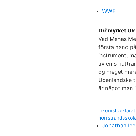
WWF
Drömyrket UR 
Vad Menas Med
första hand på
instrument, m
av en smattran
og meget mere,
Udenlandske ta
är något man in
Inkomstdeklarat
norrstrandsskol
Jonathan lee