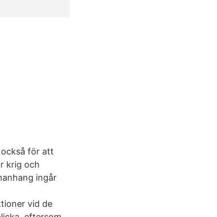
 också för att
år krig och
mmanhang ingår
tioner vid de
blicka, eftersom