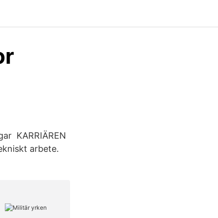
or
 dagar KARRIÄREN
kniskt arbete.