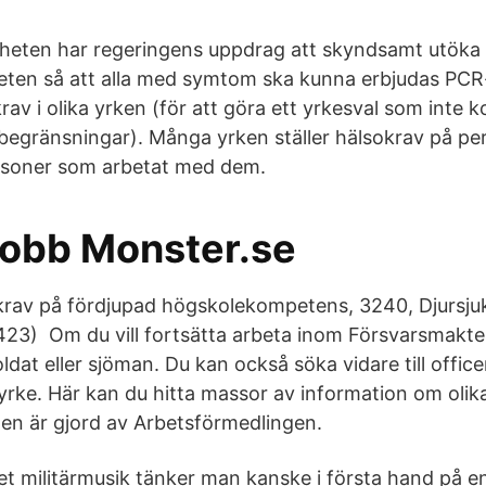
heten har regeringens uppdrag att skyndsamt utöka
eten så att alla med symtom ska kunna erbjudas PCR
v i olika yrken (för att göra ett yrkesval som inte k
begränsningar). Många yrken ställer hälsokrav på pe
rsoner som arbetat med dem.
 Jobb Monster.se
krav på fördjupad högskolekompetens, 3240, Djursjuk
23) Om du vill fortsätta arbeta inom Försvarsmakten
ldat eller sjöman. Du kan också söka vidare till offi
 yrke. Här kan du hitta massor av information om olik
en är gjord av Arbetsförmedlingen.
 militärmusik tänker man kanske i första hand på en s