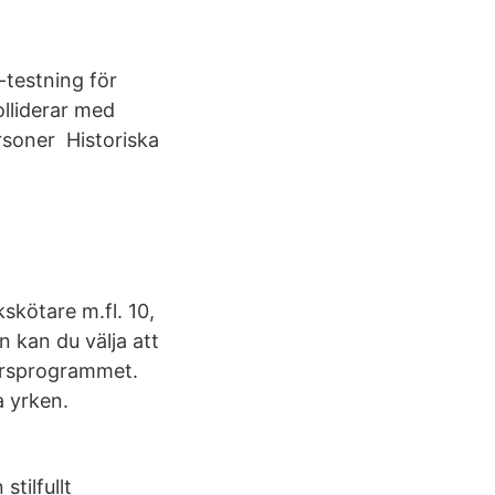
-testning för
olliderar med
rsoner Historiska
skötare m.fl. 10,
 kan du välja att
cersprogrammet.
a yrken.
tilfullt