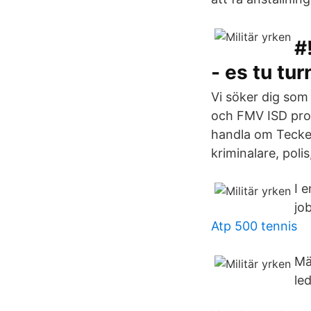
#
- es tu tur
Vi söker dig som 
och FMV ISD proc
handla om Tecken
kriminalare, poli
I e
jo
Atp 500 tennis
Mä
led